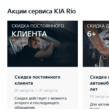
Акции сервиса KIA Rio
Скидка постоянного
Скидка 
клиента
автомоб
лет
01 августа — 31 августа
01 августа
Скидка действует с момента
второго и последующего
Для автом
обращения.