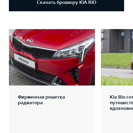
Скачать брошюру KIA RIO
Фирменная решетка
Kia Rio г
радиатора
путешест
вдохнове