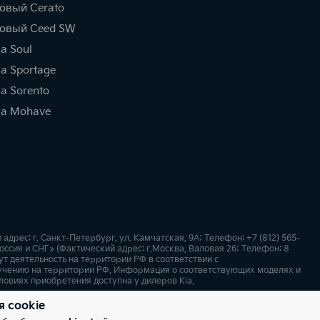
овый Cerato
овый Ceed SW
ia Soul
ia Sportage
ia Sorento
ia Mohave
ес: г. Санкт-Петербург, ул. Камчатская, 9А; Телефон: +7 (812) 565-
ссия и СНГ» (Фактический адрес: г.Москва, Валовая 26; Телефон: 8
т деятельность на территории РФ в соответствии с
учению на территории РФ. Информация о соответствующих моделях и
ловиях приобретения доступна у дилеров Kia.
я cookie
х
Карта сайта