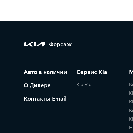
Форсаж
Авто в наличии
Сервис Kia
М
Kia Rio
K
О Дилере
K
Контакты Email
K
K
K
Н