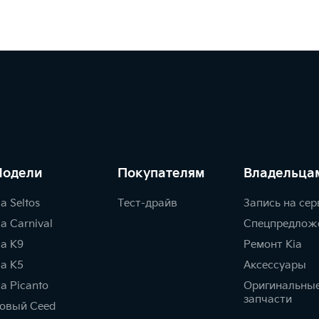
одели
Покупателям
Владельца
ia Seltos
Тест-драйв
Запись на сер
ia Carnival
Спецпредлож
ia K9
Ремонт Kia
ia K5
Аксессуары
ia Picanto
Оригинальны
запчасти
овый Ceed